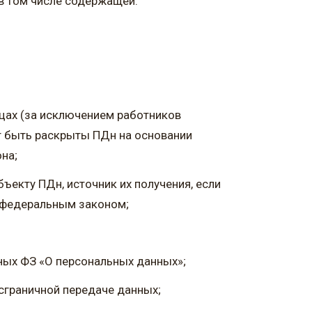
в том числе содержащей:
ицах (за исключением работников
т быть раскрыты ПДн на основании
на;
екту ПДн, источник их получения, если
н федеральным законом;
ных ФЗ «О персональных данных»;
сграничной передаче данных;