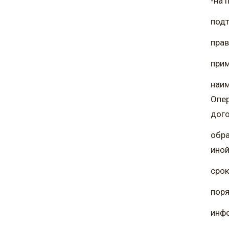
-на 
под
прав
при
наим
Опер
дого
обра
иной
срок
поря
инфо