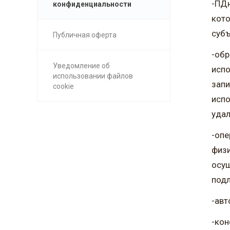
-ПДн
конфиденциальности
кото
субъ
Публичная оферта
-обр
Уведомление об
испо
использовании файлов
запи
cookie
испо
удал
-опе
физи
осущ
подл
-авт
-кон