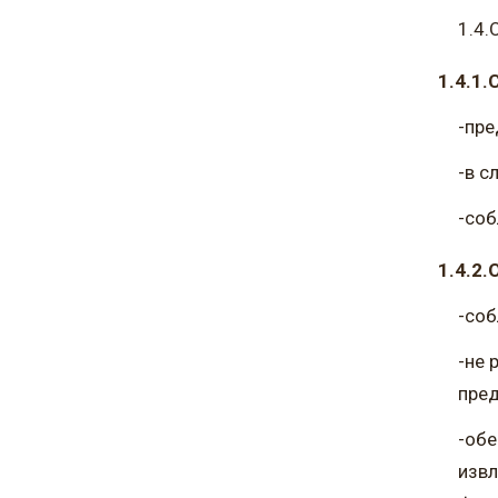
1.4.
1.4.1.
-пре
-в с
-со
1.4.2.
-соб
-не 
пре
-обе
извл