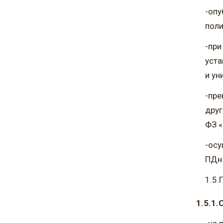
-опу
поли
-при
уста
и у
-пре
друг
ФЗ «
-осу
ПДн 
1.5.
1.5.1