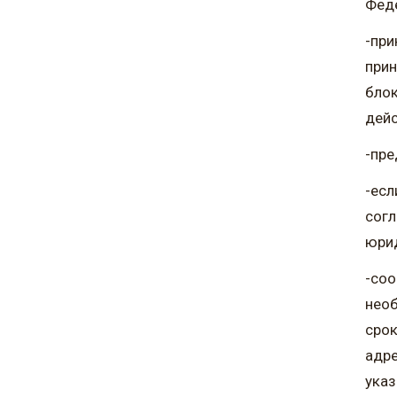
Фед
-при
прин
блок
дейс
-пре
-есл
согл
юрид
-соо
необ
срок
адре
указ