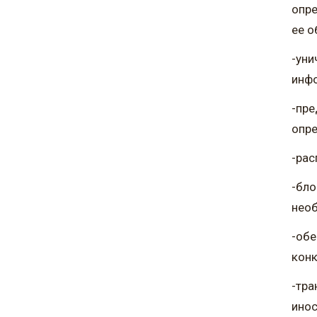
опре
ее о
-уни
инфо
-пре
опре
-рас
-бло
необ
-обе
конк
-тра
инос