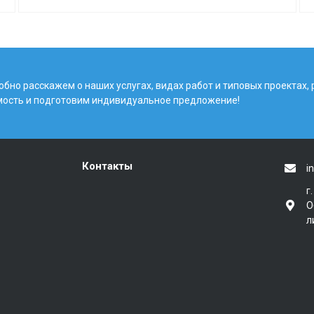
бно расскажем о наших услугах, видах работ и типовых проектах,
мость и подготовим индивидуальное предложение!
Контакты
i
г
О
л