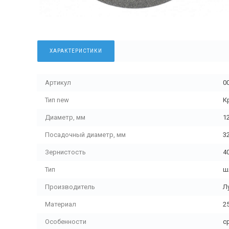
ХАРАКТЕРИСТИКИ
Артикул
0
Тип new
К
Диаметр, мм
1
Посадочный диаметр, мм
3
Зернистость
4
Тип
ш
Производитель
Л
Материал
2
Особенности
с