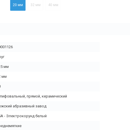
20 мм
32 мм
40 мм
0001126
руг
25 мм
2 мм
0
лифовальный, прямой, керамический
ужский абразивный завод
5А - Электрокорунд белый
реднемягкие