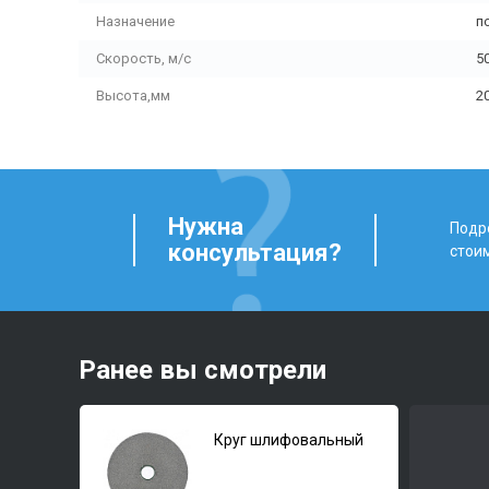
Назначение
п
Скорость, м/с
5
Высота,мм
2
Нужна
Подро
консультация?
стои
Ранее вы смотрели
Круг шлифовальный