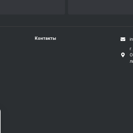
Контакты
i
г
О
л