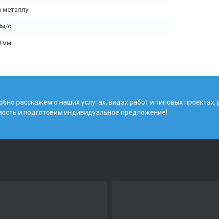
о металлу
0м/с
0 мм
бно расскажем о наших услугах, видах работ и типовых проектах,
мость и подготовим индивидуальное предложение!