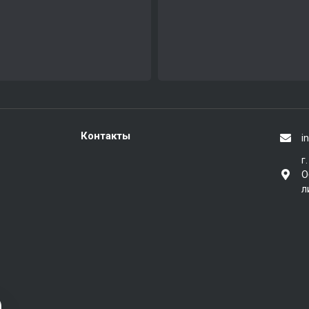
Контакты
i
г
О
л