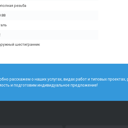
еполная резьба
9.88
таль
2
аружный шестигранник
бно расскажем о наших услугах, видах работ и типовых проектах,
мость и подготовим индивидуальное предложение!