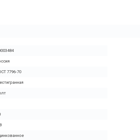
0003484
оссия
ОСТ 7796-70
естигранная
олт
0
8
цинкованное