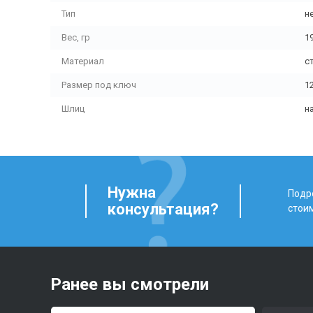
Тип
н
Вес, гр
1
Материал
с
Размер под ключ
1
Шлиц
н
Нужна
Подро
консультация?
стои
Ранее вы смотрели