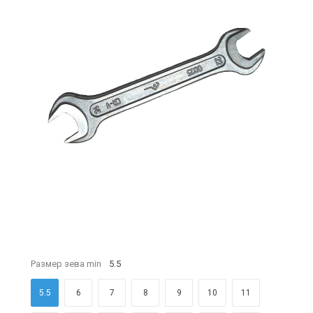
Размер зева min
5.5
5.5
6
7
8
9
10
11