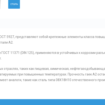
сталь
по ГОСТ 5927, представляют собой крепежные элементы класса пов
стали А2.
и ГОСТ 11371 (DIN 125), применяются в устойчивых к коррозии ра
.
х отраслях, таких как пищевая, химическая, нефтегазодобывающ
уатируемых при повышенных температурах. Прочность гаек А2 оста
 имеет аналоги, такие как сталь типа 08Х18Н10 отечественного про