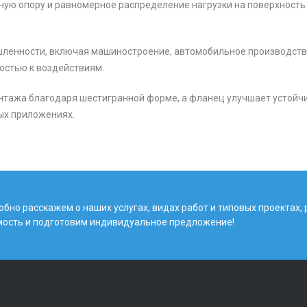
ую опору и равномерное распределение нагрузки на поверхность 
енности, включая машиностроение, автомобильное производство, 
остью к воздействиям.
нтажа благодаря шестигранной форме, а фланец улучшает устойч
ых приложениях.
бно расскажем о наших услугах, видах работ и типовых проектах,
мость и подготовим индивидуальное предложение!