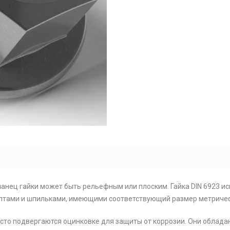
ланец гайки может быть рельефным или плоским. Гайка DIN 6923 и
олтами и шпильками, имеющими соответствующий размер метричес
 часто подвергаются оцинковке для защиты от коррозии. Они обла