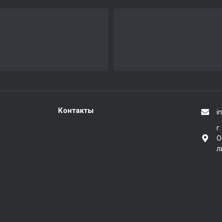
Контакты
i
г
О
л