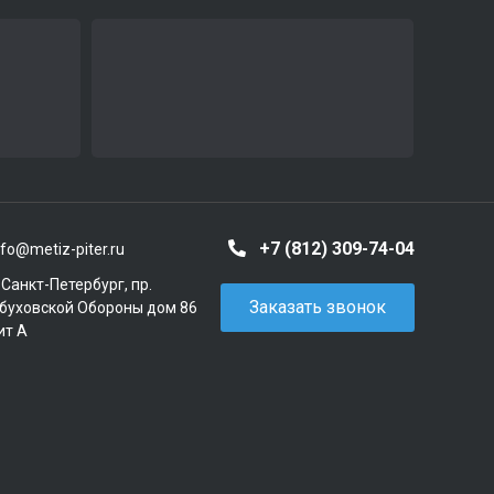
+7 (812) 309-74-04
nfo@metiz-piter.ru
. Санкт-Петербург, пр.
Заказать звонок
буховской Обороны дом 86
ит А