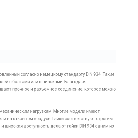
овленный согласно немецкому стандарту DIN 934. Такие
алей с болтами или шпильками. Благодаря
ечивают прочное и разъемное соединение, которое можно
м механическим нагрузкам. Многие модели имеют
и на открытом воздухе. Гайки соответствуют строгим
 и широкая доступность делают гайки DIN 934 одним из