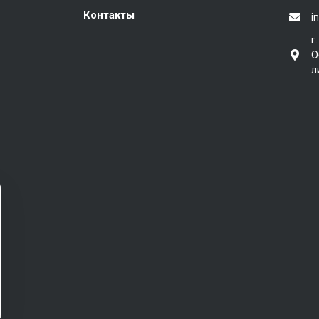
Контакты
i
г
О
л