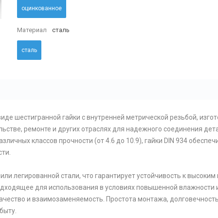
оцинкованное
Материал
сталь
сталь
виде шестигранной гайки с внутренней метрической резьбой, изгот
льстве, ремонте и других отраслях для надежного соединения дет
личных классов прочности (от 4.6 до 10.9), гайки DIN 934 обесп
сти.
или легированной стали, что гарантирует устойчивость к высоки
дходящее для использования в условиях повышенной влажности ил
качество и взаимозаменяемость. Простота монтажа, долговечность
быту.