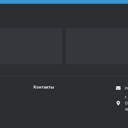
Контакты
i
г
О
л