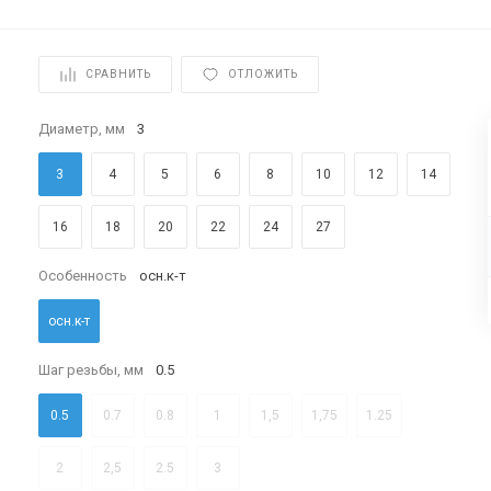
СРАВНИТЬ
ОТЛОЖИТЬ
Диаметр, мм
3
3
4
5
6
8
10
12
14
16
18
20
22
24
27
Особенность
осн.к-т
осн.к-т
Шаг резьбы, мм
0.5
0.5
0.7
0.8
1
1,5
1,75
1.25
2
2,5
2.5
3