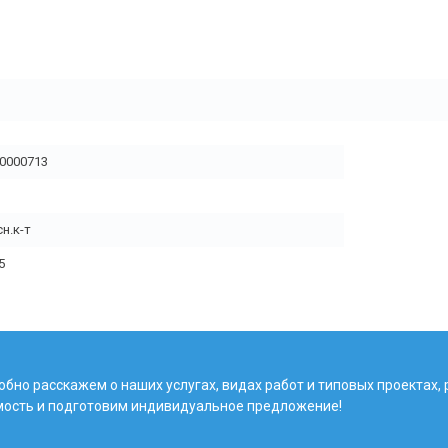
0000713
сн.к-т
5
бно расскажем о наших услугах, видах работ и типовых проектах,
мость и подготовим индивидуальное предложение!