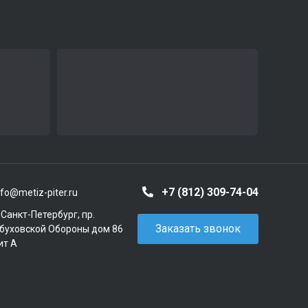
+7 (812) 309-74-04
nfo@metiz-piter.ru
. Санкт-Петербург, пр.
Заказать звонок
буховской Обороны дом 86
ит А