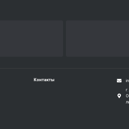
Контакты
i
г
О
л