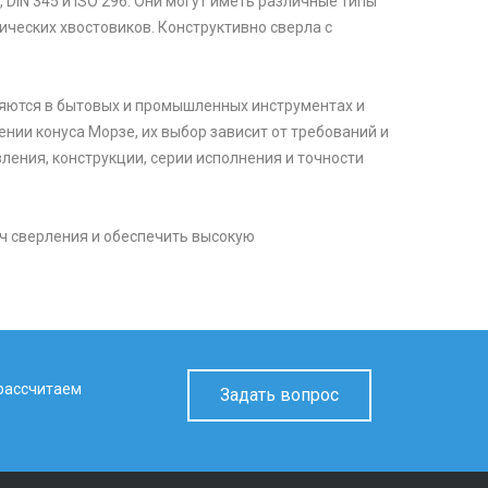
DIN 345 и ISO 296. Они могут иметь различные типы
ических хвостовиков. Конструктивно сверла с
няются в бытовых и промышленных инструментах и
ении конуса Морзе, их выбор зависит от требований и
ления, конструкции, серии исполнения и точности
ч сверления и обеспечить высокую
 рассчитаем
Задать вопрос