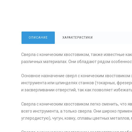
ОПИСАНИЕ
ХАРАКТЕРИСТИКИ
Сверла с коническим хвостовиком, также известные ка
различных материалах. Они обладают рядом особеннос
Основное назначение сверл с коническим хвостовиком 
инструмента или шпинделях станков (токарных, фрезер
и засверливании отверстий, так как позволяет избежат
Сверла с коническим хвостовиком легко сменить, что я
всего инструмента, а только сверла. Они широко приме
углеродистую), чугун, ковку, сплавы цветных металлов