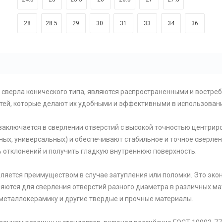
28
28.5
29
30
31
33
34
36
к сверла конического типа, являются распространенными и востр
тей, которые делают их удобными и эффективными в использован
заключается в сверлении отверстий с высокой точностью центрир
ных, универсальных) и обеспечивают стабильное и точное сверлен
ь отклонений и получить гладкую внутреннюю поверхность.
вляется преимуществом в случае затупления или поломки. Это экон
няются для сверления отверстий разного диаметра в различных ма
, металлокерамику и другие твердые и прочные материалы.