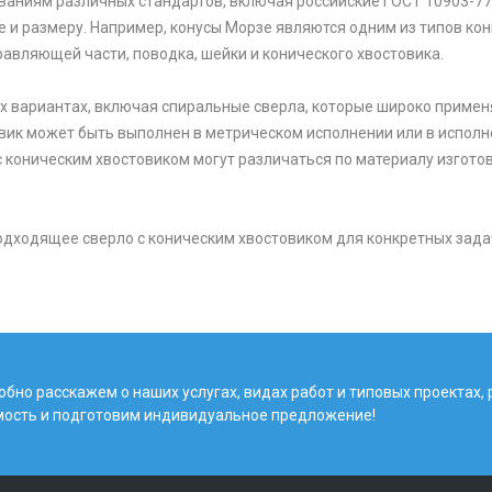
аниям различных стандартов, включая российские ГОСТ 10903-77, 
 и размеру. Например, конусы Морзе являются одним из типов кон
равляющей части, поводка, шейки и конического хвостовика.
ых вариантах, включая спиральные сверла, которые широко приме
товик может быть выполнен в метрическом исполнении или в исполн
с коническим хвостовиком могут различаться по материалу изготов
одходящее сверло с коническим хвостовиком для конкретных зада
бно расскажем о наших услугах, видах работ и типовых проектах,
мость и подготовим индивидуальное предложение!