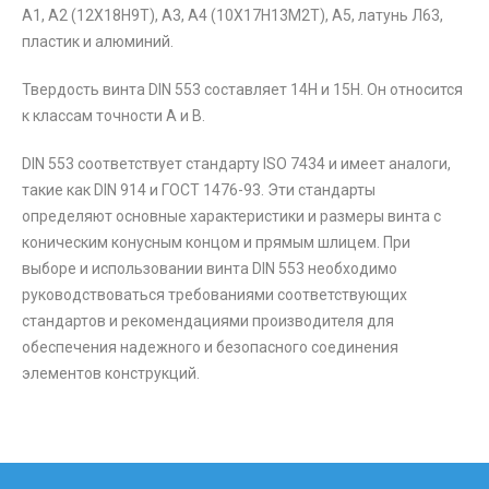
А1, А2 (12Х18Н9Т), А3, А4 (10Х17Н13М2Т), А5, латунь Л63,
пластик и алюминий.
Твердость винта DIN 553 составляет 14H и 15Н. Он относится
к классам точности А и В.
DIN 553 соответствует стандарту ISO 7434 и имеет аналоги,
такие как DIN 914 и ГОСТ 1476-93. Эти стандарты
определяют основные характеристики и размеры винта с
коническим конусным концом и прямым шлицем. При
выборе и использовании винта DIN 553 необходимо
руководствоваться требованиями соответствующих
стандартов и рекомендациями производителя для
обеспечения надежного и безопасного соединения
элементов конструкций.